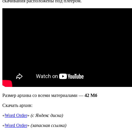
скачивания расположены под плеером.
Размер архива со всеми материалами —
42 Мб
Скачать архив:
«
Word Order
»
(с Яндекс диска)
«
Word Order
»
(запасная ссылка)