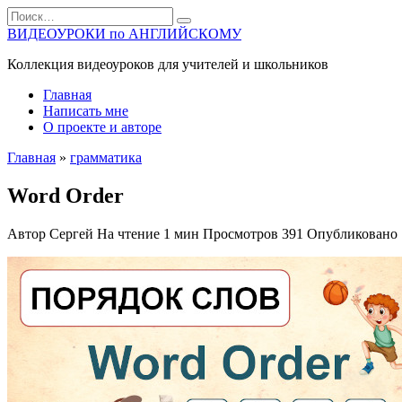
Перейти
Search
к
for:
ВИДЕОУРОКИ по АНГЛИЙСКОМУ
содержанию
Коллекция видеоуроков для учителей и школьников
Главная
Написать мне
О проекте и авторе
Главная
»
грамматика
Word Order
Автор
Сергей
На чтение
1 мин
Просмотров
391
Опубликовано