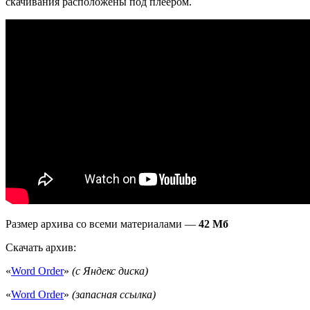
скачивания расположены под плеером.
Размер архива со всеми материалами —
42 Мб
Скачать архив:
«
Word Order
»
(с Яндекс диска)
«
Word Order
»
(запасная ссылка)