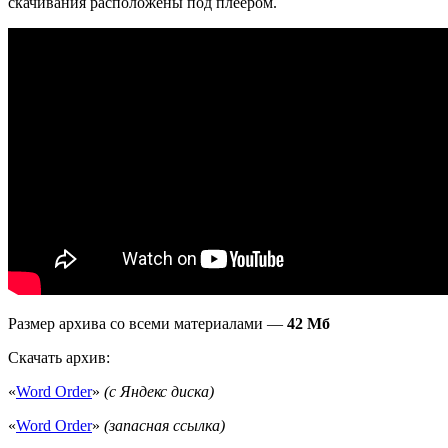
скачивания расположены под плеером.
Размер архива со всеми материалами —
42 Мб
Скачать архив:
«
Word Order
»
(с Яндекс диска)
«
Word Order
»
(запасная ссылка)