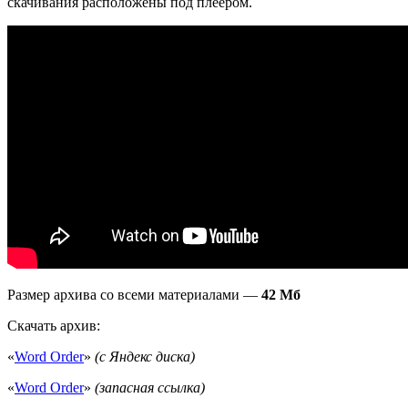
скачивания расположены под плеером.
Размер архива со всеми материалами —
42 Мб
Скачать архив:
«
Word Order
»
(с Яндекс диска)
«
Word Order
»
(запасная ссылка)