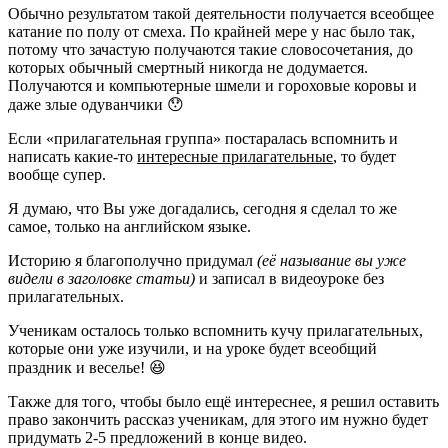
Обычно результатом такой деятельности получается всеобщее
катание по полу от смеха. По крайней мере у нас было так,
потому что зачастую получаются такие словосочетания, до
которых обычный смертный никогда не додумается.
Получаются и компьютерные шмели и гороховые коровы и
даже злые одуванчики 😯
Если «прилагательная группа» постаралась вспомнить и
написать какие-то
интересные прилагательные
, то будет
вообще супер.
Я думаю, что Вы уже догадались, сегодня я сделал то же
самое, только на английском языке.
Историю я благополучно придумал
(её называние вы уже
видели в заголовке статьи)
и записал в видеоуроке без
прилагательных.
Ученикам осталось только вспомнить кучу прилагательных,
которые они уже изучили, и на уроке будет всеобщий
праздник и веселье! 😆
Также для того, чтобы было ещё интереснее, я решил оставить
право закончить рассказ ученикам, для этого им нужно будет
придумать 2-5 предложений в конце видео.