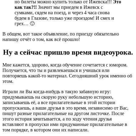
но билеты можно купить только от Ижевска!!!
Это
как так?!!
Значит мы приедем в Ижевск с
сумками, сядем на поезд, и через 4 часа снова
будем в Глазове, только уже проездом! И смех и
грех… 🙂
В общем, вот такое объявление, по приезду обязательно
напишу отчёт о том, как всё прошло!
Ну а сейчас пришло время видеоурока.
Мне кажется, здорово, когда обучение сочетается с юмором.
Получается, что ты и развлекаешься и учишься или
повторяешь какой-то материал. Сегодняшний урок именно об
этом.
Играли ли Вы когда-нибудь в такую забавную игру:
придумываешь на скорую руку небольшую историю,
записываешь её, а все прилагательные в этой истории
пропускаешь, а ваши друзья в это время, независимо от Вас,
пишут разные прилагательные на другом листочке. После
этого история зачитывается, а по ходу чтения друзья
вставляют в пропуски ими придуманные прилагательные в
том порядке, в котором они их написали.