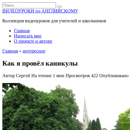
Перейти
Search
к
for:
ВИДЕОУРОКИ по АНГЛИЙСКОМУ
содержанию
Коллекция видеоуроков для учителей и школьников
Главная
Написать мне
О проекте и авторе
Главная
»
интересное
Как я провёл каникулы
Автор
Сергей
На чтение
1 мин
Просмотров
422
Опубликовано