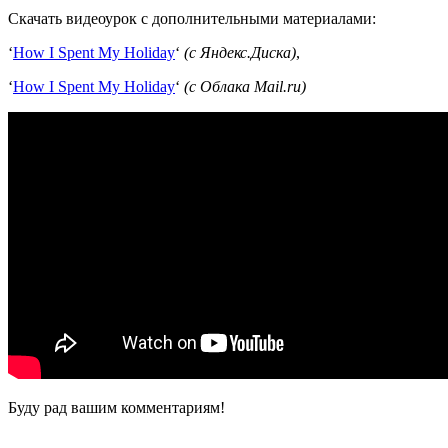
Скачать видеоурок с дополнительными материалами:
‘
How I Spent My Holiday
‘
(с Яндекс.Диска)
,
‘
How I Spent My Holiday
‘
(с Облака Mail.ru)
Буду рад вашим комментариям!