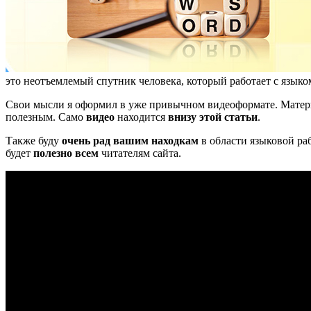
это неотъемлемый спутник человека, который работает с языком
Свои мысли я оформил в уже привычном видеоформате. Материа
полезным. Само
видео
находится
внизу этой статьи
.
Также буду
очень
рад
вашим находкам
в области языковой раб
будет
полезно всем
читателям сайта.