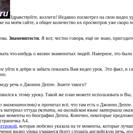
Здравствуйте, коллеги! Недавно посмотрел на свои видео у
уже на моём сайте, а общее количество их просмотров уже скоро 
тема.
Знаменитости
. Я вот, честно говоря, ещё не знаю, пригоди
нать что-нибудь о жизни знаменитых людей. Наверное, это было
 не уйти в дебри и забыть показать Вам видео урок. Это факт, и 
сно.
оведу речь о Джонни Деппе. Знаете такого?
товился к этому уроку. Такой же план можете использовать и Вы, 
 о знаменитостях)
и прочитал всё, что там есть о Джонни Деппе.
ь материал оттуда
(кстати, на английском языке материала оказ
ные моменты из биографии Деппа. Конечно, некоторые предложен
 страничка А4.
етровой
, которая любезно указала на те моменты, которые лучш
течение видео урока учащиеся будут слушать английскую речь, 