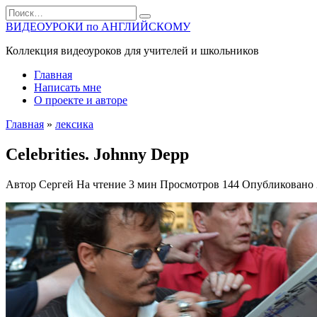
Перейти
Search
к
for:
ВИДЕОУРОКИ по АНГЛИЙСКОМУ
содержанию
Коллекция видеоуроков для учителей и школьников
Главная
Написать мне
О проекте и авторе
Главная
»
лексика
Celebrities. Johnny Depp
Автор
Сергей
На чтение
3 мин
Просмотров
144
Опубликовано