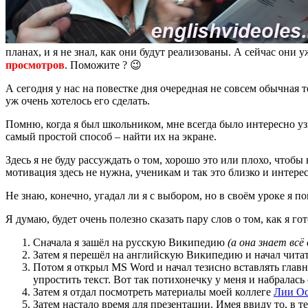
планах, и я не знал, как они будут реализованы. А сейчас они 
просмотров
. Поможите ? 😉
А сегодня у нас на повестке дня очередная не совсем обычная 
уж очень хотелось его сделать.
Помню, когда я был школьником, мне всегда было интересно уз
самый простой способ – найти их на экране.
Здесь я не буду рассуждать о том, хорошо это или плохо, чтобы
мотивация здесь не нужна, ученикам и так это близко и интере
Не знаю, конечно, угадал ли я с выбором, но в своём уроке я п
Я думаю, будет очень полезно сказать пару слов о том, как я го
Сначала я зашёл на русскую Википедию
(а она знает всё
Затем я перешёл на английскую Википедию и начал читат
Потом я открыл MS Word и начал тезисно вставлять глав
упростить текст. Вот так потихонечку у меня и набралась
Затем я отдал посмотреть материалы моей коллеге
Лии Ос
Затем настало время для презентации. Имея ввиду то, в 