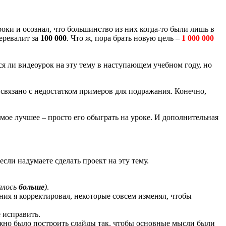
роки и осознал, что большинство из них когда-то были лишь в
перевалит за
100 000
. Что ж, пора брать новую цель –
1 000 000
тся ли видеоурок на эту тему в наступающем учебном году, но
 связано с недостатком примеров для подражания. Конечно,
самое лучшее – просто его обыграть на уроке. И дополнительная
если надумаете сделать проект на эту тему.
алось
больше
)
.
ия я корректировал, некоторые совсем изменял, чтобы
е исправить.
нужно было построить слайды так, чтобы основные мысли были