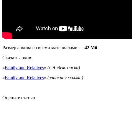
Размер архива со всеми материалами —
42 Мб
Скачать архив:
«
Family and Relatives
»
(с Яндекс диска)
«
Family and Relatives
»
(запасная ссылка)
Оцените статью