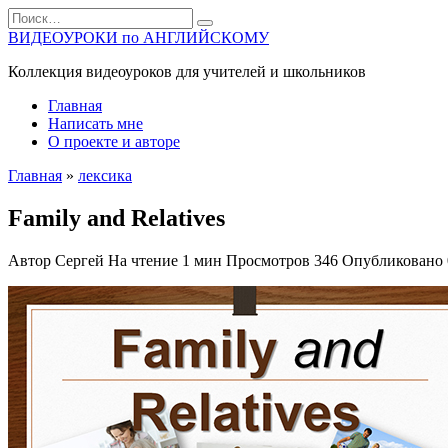
Перейти
Search
к
for:
ВИДЕОУРОКИ по АНГЛИЙСКОМУ
содержанию
Коллекция видеоуроков для учителей и школьников
Главная
Написать мне
О проекте и авторе
Главная
»
лексика
Family and Relatives
Автор
Сергей
На чтение
1 мин
Просмотров
346
Опубликовано