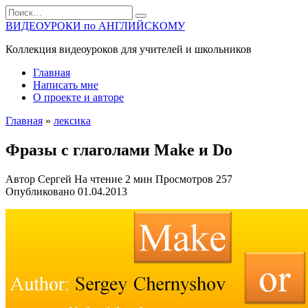
Перейти
Search
к
for:
ВИДЕОУРОКИ по АНГЛИЙСКОМУ
содержанию
Коллекция видеоуроков для учителей и школьников
Главная
Написать мне
О проекте и авторе
Главная
»
лексика
Фразы с глаголами Make и Do
Автор
Сергей
На чтение
2 мин
Просмотров
257
Опубликовано
01.04.2013