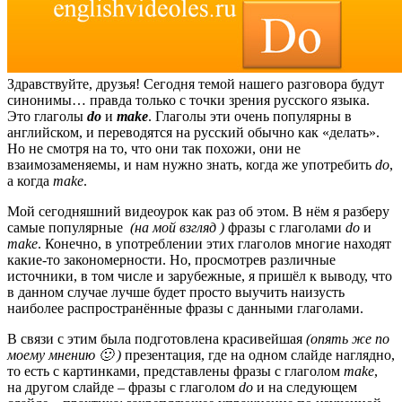
Здравствуйте, друзья! Сегодня темой нашего разговора будут
синонимы… правда только с точки зрения русского языка.
Это глаголы
do
и
make
. Глаголы эти очень популярны в
английском, и переводятся на русский обычно как «делать».
Но не смотря на то, что они так похожи, они не
взаимозаменяемы, и нам нужно знать, когда же употребить
do
,
а когда
make
.
Мой сегодняшний видеоурок как раз об этом. В нём я разберу
самые популярные
(на мой взгляд )
фразы с глаголами
do
и
make
. Конечно, в употреблении этих глаголов многие находят
какие-то закономерности. Но, просмотрев различные
источники, в том числе и зарубежные, я пришёл к выводу, что
в данном случае лучше будет просто выучить наизусть
наиболее распространённые фразы с данными глаголами.
В связи с этим была подготовлена красивейшая
(опять же по
моему мнению 🙂 )
презентация, где на одном слайде наглядно,
то есть с картинками, представлены фразы с глаголом
make
,
на другом слайде – фразы с глаголом
do
и на следующем