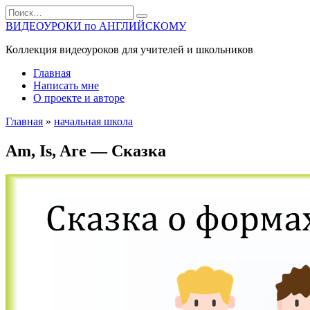
Перейти
Search
к
for:
ВИДЕОУРОКИ по АНГЛИЙСКОМУ
содержанию
Коллекция видеоуроков для учителей и школьников
Главная
Написать мне
О проекте и авторе
Главная
»
начальная школа
Am, Is, Are — Сказка