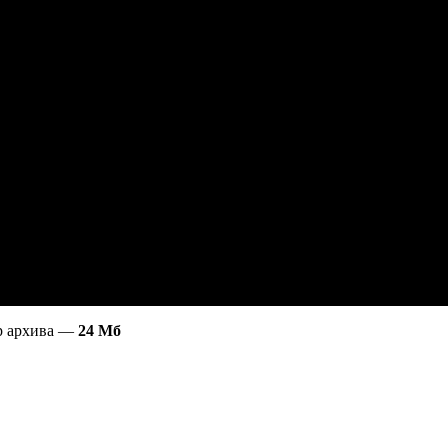
ер архива —
24 Мб