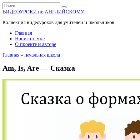
Перейти
Search
к
for:
ВИДЕОУРОКИ по АНГЛИЙСКОМУ
содержанию
Коллекция видеоуроков для учителей и школьников
Главная
Написать мне
О проекте и авторе
Главная
»
начальная школа
Am, Is, Are — Сказка