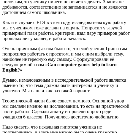
полочкам, то ученику ничего не остается делать. Знания не
добываются, соответственно не запоминаются и не являются
достоянием самого школьника.
Как и в случае с ЕГЭ в этом году, исследовательскую работу
мы с учеником тоже делали на ощупь. Попросил у завучей
примерный план работы, критерии, взял пару примеров работ
прошлых лет у коллег, и работа началась.
Очень приятным фактом было то, что мой ученик Гриша сам
попросился работать с проектом, и мы с ним выбрали тему,
наиболее интересную ему самому. Сформулировали её
следующим образом
«Can computer games help to learn
English?»
Думаю, немаловажным в исследовательской работе является
именно то, что тема должна быть интересна и ученику и
учителю. Мы нашли как раз такой вариант.
Теоретической части было совсем немного. Основной упор
мы сделали именно на исследовании, то есть на практической
части работы. Сделали анкету и провели опрос среди
учащихся 6 классов. Получилось достаточно любопытно.
Надо сказать, что начальная гипотеза ученика не
подтвердилась, и здесь мне нужно было очень грамотно