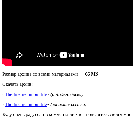
Размер архива со всеми материалами —
66 Мб
Скачать архив:
«
The Internet in our life
»
(с Яндекс диска)
«
The Internet in our life
»
(запасная ссылка)
Буду очень рад, если в комментариях вы поделитесь своим мне