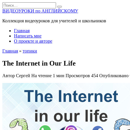
Перейти
Search
к
for:
ВИДЕОУРОКИ по АНГЛИЙСКОМУ
содержанию
Коллекция видеоуроков для учителей и школьников
Главная
Написать мне
О проекте и авторе
Главная
»
топики
The Internet in Our Life
Автор
Сергей
На чтение
1 мин
Просмотров
454
Опубликовано