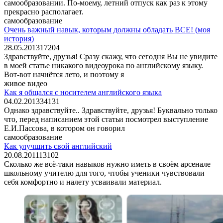
самообразовании. По-моему, летний отпуск как раз к этому
прекрасно располагает.
самообразование
Очень важный навык, которым должны обладать ВСЕ! (моя
история)
28.05.2013
17
204
Здравствуйте, друзья! Сразу скажу, что сегодня Вы не увидите
в моей статье никакого видеоурока по английскому языку.
Вот-вот начнётся лето, и поэтому я
живое видео
Как я общался с носителем английского языка
04.02.2013
34
131
Однако здравствуйте.. Здравствуйте, друзья! Буквально только
что, перед написанием этой статьи посмотрел выступление
Е.И.Пассова, в котором он говорил
самообразование
Как улучшить свой английский
20.08.2011
13
102
Сколько же всё-таки навыков нужно иметь в своём арсенале
школьному учителю для того, чтобы ученики чувствовали
себя комфортно и налету усваивали материал.