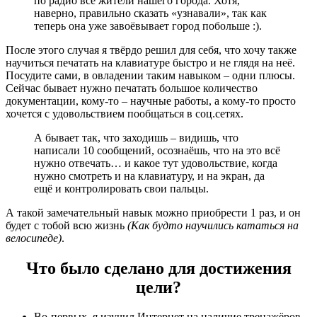
по радио все жители нашего города. Хотя,
наверно, правильно сказать «узнавали», так как
теперь она уже завоёвывает город побольше :).
После этого случая я твёрдо решил для себя, что хочу также
научиться печатать на клавиатуре быстро и не глядя на неё.
Посудите сами, в овладении таким навыком – одни плюсы.
Сейчас бывает нужно печатать большое количество
документации, кому-то – научные работы, а кому-то просто
хочется с удовольствием пообщаться в соц.сетях.
А бывает так, что заходишь – видишь, что
написали 10 сообщений, осознаёшь, что на это всё
нужно отвечать… и какое тут удовольствие, когда
нужно смотреть и на клавиатуру, и на экран, да
ещё и контролировать свои пальцы.
А такой замечательный навык можно приобрести 1 раз, и он
будет с тобой всю жизнь
(Как будто научились кататься на
велосипеде)
.
Что было сделано для достижения
цели?
Во-первых, я изучил Интернет на наличие тренажёров