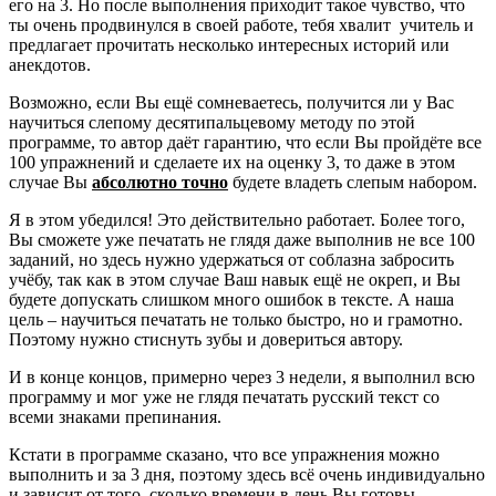
его на 3. Но после выполнения приходит такое чувство, что
ты очень продвинулся в своей работе, тебя хвалит учитель и
предлагает прочитать несколько интересных историй или
анекдотов.
Возможно, если Вы ещё сомневаетесь, получится ли у Вас
научиться слепому десятипальцевому методу по этой
программе, то автор даёт гарантию, что если Вы пройдёте все
100 упражнений и сделаете их на оценку 3, то даже в этом
случае Вы
абсолютно точно
будете владеть слепым набором.
Я в этом убедился! Это действительно работает. Более того,
Вы сможете уже печатать не глядя даже выполнив не все 100
заданий, но здесь нужно удержаться от соблазна забросить
учёбу, так как в этом случае Ваш навык ещё не окреп, и Вы
будете допускать слишком много ошибок в тексте. А наша
цель – научиться печатать не только быстро, но и грамотно.
Поэтому нужно стиснуть зубы и довериться автору.
И в конце концов, примерно через 3 недели, я выполнил всю
программу и мог уже не глядя печатать русский текст со
всеми знаками препинания.
Кстати в программе сказано, что все упражнения можно
выполнить и за 3 дня, поэтому здесь всё очень индивидуально
и зависит от того, сколько времени в день Вы готовы