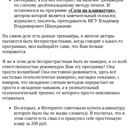
по слепому десятипальцевому методу печати. И
остановился на программе
«Соло на клавиатуре»
,
автором которой является замечательный психолог,
журналист, писатель, преподаватель МГУ Владимир
Владимирович Шахиджанян.
На самом деле есть разные тренажёры, и многие авторы
пытаются быть беспристрастными, когда говорят о каких-то
программах, мол выбирайте сами, что Вам больше
понравится.
Я же в этом деле беспристрастным быть не намерен, и со всей
ответственностью рекомендую Вам эту программу! Она
просто волшебная! Она постоянно развивается, здесь всё
настолько психологически выверено, наглядно показано, с
юмором, что овладение слепым методом перерастает не
просто в овладение навыком, а в увлекательный
психологический тренинг, от которого просто невозможно
оторваться.
Во-вторых, в Интернете советовали купить клавиатуру,
которую было бы не жалко сломать)). Я посчитал, что в
этом совете есть смысл и прикупил себе простенькую
клаву за 200 руб.