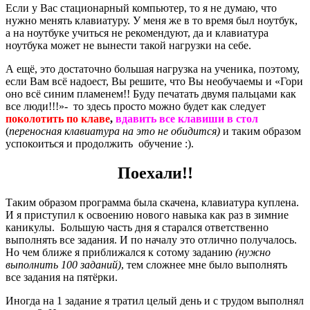
Если у Вас стационарный компьютер, то я не думаю, что
нужно менять клавиатуру. У меня же в то время был ноутбук,
а на ноутбуке учиться не рекомендуют, да и клавиатура
ноутбука может не вынести такой нагрузки на себе.
А ещё, это достаточно большая нагрузка на ученика, поэтому,
если Вам всё надоест, Вы решите, что Вы необучаемы и «Гори
оно всё синим пламенем!! Буду печатать двумя пальцами как
все люди!!!»- то здесь просто можно будет как следует
поколотить по клаве
,
вдавить все клавиши в стол
(
переносная клавиатура на это не обидится)
и таким образом
успокоиться и продолжить обучение :).
Поехали!!
Таким образом программа была скачена, клавиатура куплена.
И я приступил к освоению нового навыка как раз в зимние
каникулы. Большую часть дня я старался ответственно
выполнять все задания. И по началу это отлично получалось.
Но чем ближе я приближался к сотому заданию
(нужно
выполнить 100 заданий)
, тем сложнее мне было выполнять
все задания на пятёрки.
Иногда на 1 задание я тратил целый день и с трудом выполнял