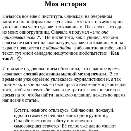
Моя история
Началось всё ещё с института. Однажды на очередном
занятии по информатике я услышал, что кто-то в аудитории
уж слишком часто ударяет по клавишам. Оказалось, это одна
из моих одногруппниц. Сначала я подумал
«это она
прикалывается»
🙂 . Но после того, как я увидел, что она
совсем не смотрит на клавиатуру, ударяет по клавишам и на
экране появляется не
абракадабра
, а абсолютно читабельный
текст, тут мной овладело нешуточное любопытство: «
Как
так?!
» 😯
И она мне с удовольствием объяснила, что в данное время
осваивает
слепой десятипальцевый метод печати
. В то
время она уже серьёзно увлекалась журналистикой и, я так
понимаю, такой навык ей был просто необходим в работе для
того, чтобы успевать больше и не тратить свою энергию и
время на то, чтобы найти на какую клавишу нажать во время
написания статьи.
Кстати, немного отвлекусь. Сейчас она, пожалуй,
одна из самых успешных моих одногруппниц.
Она обожает свою работу и постоянно
самосовершенствуется. Её голос уже давно узнают