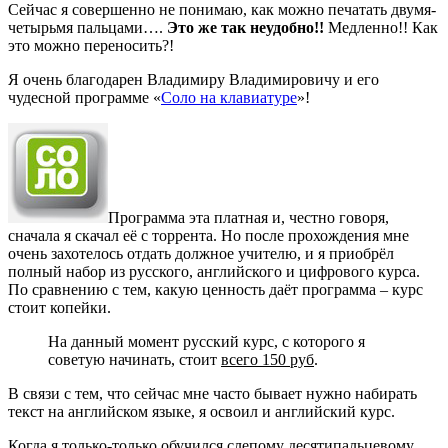
Сейчас я совершенно не понимаю, как можно печатать двумя-
четырьмя пальцами….
Это же так неудобно!!
Медленно!! Как
это можно переносить?!
Я очень благодарен Владимиру Владимировичу и его
чудесной программе «
Соло на клавиатуре
»!
Программа эта платная и, честно говоря,
сначала я скачал её с торрента. Но после прохождения мне
очень захотелось отдать должное учителю, и я приобрёл
полный набор из русского, английского и цифрового курса.
По сравнению с тем, какую ценность даёт программа – курс
стоит копейки.
На данный момент русский курс, с которого я
советую начинать, стоит
всего 150 руб
.
В связи с тем, что сейчас мне часто бывает нужно набирать
текст на английском языке, я освоил и английский курс.
Когда я только-только обучился слепому десятипальцевому