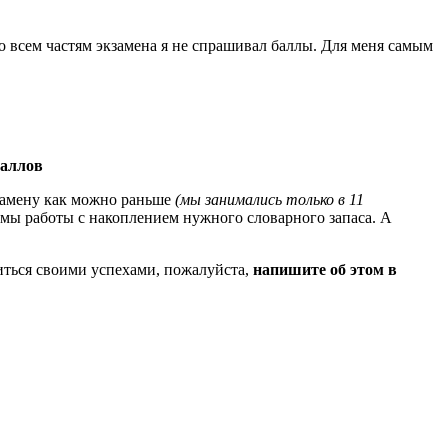
по всем частям экзамена я не спрашивал баллы. Для меня самым
баллов
кзамену как можно раньше
(мы занимались только в 11
емы работы с накоплением нужного словарного запаса. А
литься своими успехами, пожалуйста,
напишите об этом в