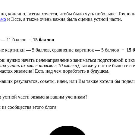
 но, конечно, всегда хочется, чтобы было чуть побольше. Точно 
ьмо
и Эссе, а также очень важна была оценка устной части.
) — 11 баллов =
15 баллов
ние картинки — 5 баллов, сравнение картинок — 5 баллов =
15 
атов: нужно начать целенаправленно заниматься подготовкой к э
ал учить их класс только с 10 класса),
также у нас не было сист
астях экзамена! Есть над чем поработать в будущем.
 наших результатов, советы, идеи, или Вы также хотели бы поде
 устной части экзамена вашим ученикам?
из сообщества этого блога.