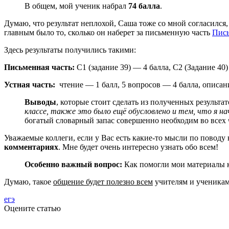
В общем, мой ученик набрал
74 балла
.
Думаю, что результат неплохой, Саша тоже со мной согласился,
главным было то, сколько он наберет за письменную часть
Пис
Здесь результаты получились такими:
Письменная часть:
С1 (задание 39) — 4 балла, С2 (Задание 40
Устная часть:
чтение — 1 балл, 5 вопросов — 4 балла, описа
Выводы
, которые стоит сделать из полученных результ
классе, также это было ещё обусловлено и тем, что я нач
богатый словарный запас совершенно необходим во всех ч
Уважаемые коллеги, если у Вас есть какие-то мысли по поводу
комментариях
. Мне будет очень интересно узнать обо всем!
Особенно важный вопрос:
Как помогли мои материалы к
Думаю, такое
общение будет полезно всем
учителям и ученикам 
егэ
Оцените статью