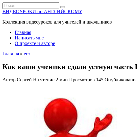
Перейти
Search
к
for:
ВИДЕОУРОКИ по АНГЛИЙСКОМУ
содержанию
Коллекция видеоуроков для учителей и школьников
Главная
Написать мне
О проекте и авторе
Главная
»
егэ
Как ваши ученики сдали устную часть
Автор
Сергей
На чтение
2 мин
Просмотров
145
Опубликовано