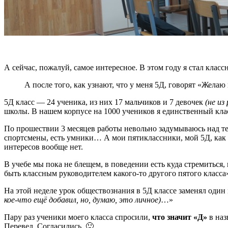
А сейчас, пожалуй, самое интересное. В этом году я стал клас
А после того, как узнают, что у меня 5Д, говорят «Жела
5Д класс — 24 ученика, из них 17 мальчиков и 7 девочек
(не из
школы. В нашем корпусе на 1000 учеников я единственный кл
По прошествии 3 месяцев работы невольно задумываюсь над тем
спортсмены, есть умники… А мои пятиклассники, мой 5Д, как я 
интересов вообще нет.
В учебе мы пока не блещем, в поведении есть куда стремиться, 
быть классным руководителем какого-то другого пятого класса
На этой неделе урок обществознания в 5Д классе заменял один
кое-что ещё добавил, но, думаю, это личное)
…»
Пару раз ученики моего класса спросили,
что значит «Д»
в наз
Перевел. Согласились. 🙂