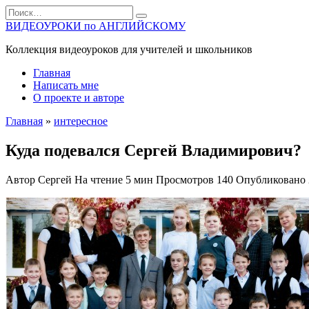
Перейти
Search
к
for:
ВИДЕОУРОКИ по АНГЛИЙСКОМУ
содержанию
Коллекция видеоуроков для учителей и школьников
Главная
Написать мне
О проекте и авторе
Главная
»
интересное
Куда подевался Сергей Владимирович?
Автор
Сергей
На чтение
5 мин
Просмотров
140
Опубликовано