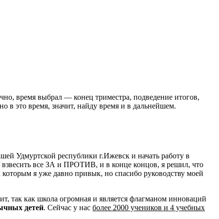
нечно, время выбрал — конец триместра, подведение итогов,
о в это время, значит, найду время и в дальнейшем.
ашей Удмуртской республики г.Ижевск и начать работу в
, взвесить все ЗА и ПРОТИВ, и в конце концов, я решил, что
к которым я уже давно привык, но спасибо руководству моей
ватит, так как школа огромная и является флагманом инноваций
ычных детей
. Сейчас у нас
более 2000 учеников и 4 учебных