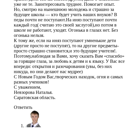
уже не те. Заинтересовать труднее. Помогает опыт.
Но, смотрю на нынешнюю молодежь и страшно за
будущее школы — кто будет учить наших внуков? В
педы почти не поступают.На иняз поступают почти
каждый год( считаю это своей заслугой),но потом в
школе не работают, уходят. Огонька в глазах нет. Без
огонька нельзя.
К тому же, если на иняз поступают умненькие дети
(другие просто не поступят), то на другие предметы-
просто страшно становится,и это будущие учителя!.
Поэтому,наблюдая за Вами, хочу сказать Вам «спасибо»
за горящие глаза, за любовь к детям и к языку. У Вас все
впереди: открытия и разочарования (увы, без них
никуда, но они делают нас мудрее)
С Новым Годом Вас,творческих находок, огня и самых
разных учеников!
С уважением,
Невзорова Наталья.
Саратовская область.
Ответить