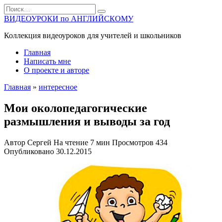
Перейти
Search
к
for:
ВИДЕОУРОКИ по АНГЛИЙСКОМУ
содержанию
Коллекция видеоуроков для учителей и школьников
Главная
Написать мне
О проекте и авторе
Главная
»
интересное
Мои околопедагогические
размышления и выводы за год
Автор
Сергей
На чтение
7 мин
Просмотров
434
Опубликовано
30.12.2015