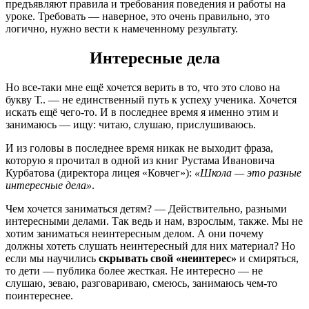
предъявляют правила и требования поведения и работы на
уроке. Требовать — наверное, это очень правильно, это
логично, нужно вести к намеченному результату.
Интересные дела
Но все-таки мне ещё хочется верить в то, что это слово на
букву Т.. — не единственный путь к успеху ученика. Хочется
искать ещё чего-то. И в последнее время я именно этим и
занимаюсь — ищу: читаю, слушаю, прислушиваюсь.
И из головы в последнее время никак не выходит фраза,
которую я прочитал в одной из книг Рустама Ивановича
Курбатова (директора лицея «Ковчег»):
«Школа — это разные
интересные дела»
.
Чем хочется заниматься детям? — Действительно, разными
интересными делами. Так ведь и нам, взрослым, также. Мы не
хотим заниматься неинтересным делом. А они почему
должны хотеть слушать неинтересный для них материал? Но
если мы научились
скрывать свой «неинтерес»
и смиряться,
то дети — публика более жесткая. Не интересно — не
слушаю, зеваю, разговариваю, смеюсь, занимаюсь чем-то
поинтереснее.