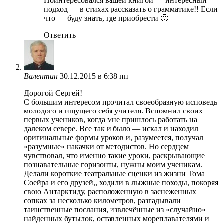
Поинтересовался вашей книгой — интересный
подход — в стихах рассказать о грамматике!! Если
что — буду знать, где приобрести 🙂
Ответить
Валентин
30.12.2015 в 6:38 пп
Дорогой Сергей!
С большим интересом прочитал своеобразную исповедь
молодого и ищущего себя учителя. Вспомнил своих
первых учеников, когда мне пришлось работать на
далеком севере. Все так и было — искал и находил
оригинальные формы уроков и, разумеется, получал
«разумные» накачки от методистов. Но сердцем
чувствовал, что именно такие уроки, раскрывающие
познавательные горизонты, нужны моим ученикам.
Делали короткие театральные сценки из жизни Тома
Соейра и его друзей,, ходили в лыжные походы, покоряя
свою Антарктиду, расположенную в заснеженных
сопках за несколько километров, разгадывали
таинственные послания, извлечённые из «случайно»
найденных бутылок, оставленных мореплавателями и