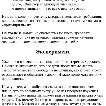
идут», «Выговор следующим ученикам…»,
«гиперактивные» — это все о них так говорят.
Нет, есть, конечно, учителя, которые предъявили требования,
воспользовались известными психологическими методами и
«присмирили» их.
Но это не я.
Давление оказывать я не умею, требовать
эффективно пока не научился, кричать тоже не научили
(пытался — стало смешно и страшно за себя)
.
Эксперимент
Уже почти отчаявшись я вспомнил об «
интересных делах
«.
Принял за аксиому то, что все дети любят что-то делать
самостоятельно (или сообща), а не слушать, как кто-то что-то
рассказывает и объясняет у доски. Нужно придумать для них
деятельность.
Нам, учителям английского языка, вообще повезло в том
плане, что по большому счету у нас нет предмета изучения.
На английском языке мы можем разговаривать и писать о чем
угодно. Так почему бы не разговаривать на интересующие
детей темы. Можно и грамматику к этим темам привязывать.