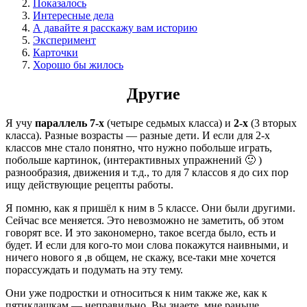
Показалось
Интересные дела
А давайте я расскажу вам историю
Эксперимент
Карточки
Хорошо бы жилось
Другие
Я учу
параллель 7-х
(четыре седьмых класса) и
2-х
(3 вторых
класса). Разные возрасты — разные дети. И если для 2-х
классов мне стало понятно, что нужно побольше играть,
побольше картинок, (интерактивных упражнений 🙂 )
разнообразия, движения и т.д., то для 7 классов я до сих пор
ищу действующие рецепты работы.
Я помню, как я пришёл к ним в 5 классе. Они были другими.
Сейчас все меняется. Это невозможно не заметить, об этом
говорят все. И это закономерно, такое всегда было, есть и
будет. И если для кого-то мои слова покажутся наивными, и
ничего нового я ,в общем, не скажу, все-таки мне хочется
порассуждать и подумать на эту тему.
Они уже подростки и относиться к ним также же, как к
пятиклашкам — неправильно. Вы знаете, мне раньше