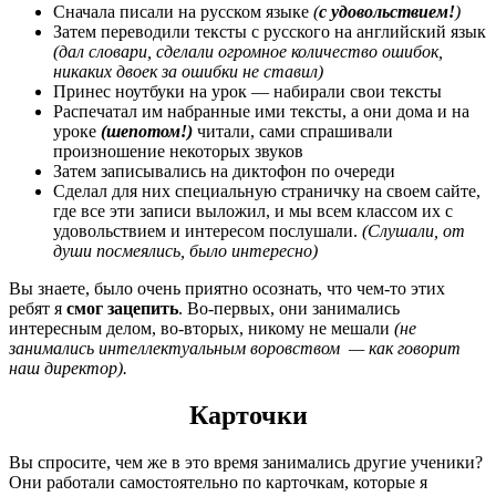
Сначала писали на русском языке
(
с удовольствием!
)
Затем переводили тексты с русского на английский язык
(дал словари, сделали огромное количество ошибок,
никаких двоек за ошибки не ставил)
Принес ноутбуки на урок — набирали свои тексты
Распечатал им набранные ими тексты, а они дома и на
уроке
(шепотом!)
читали, сами спрашивали
произношение некоторых звуков
Затем записывались на диктофон по очереди
Сделал для них специальную страничку на своем сайте,
где все эти записи выложил, и мы всем классом их с
удовольствием и интересом послушали.
(Слушали, от
души посмеялись, было интересно)
Вы знаете, было очень приятно осознать, что чем-то этих
ребят я
смог зацепить
. Во-первых, они занимались
интересным делом, во-вторых, никому не мешали
(не
занимались интеллектуальным воровством — как говорит
наш директор).
Карточки
Вы спросите, чем же в это время занимались другие ученики?
Они работали самостоятельно по карточкам, которые я