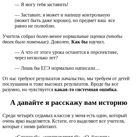
— Я могу тебя заставить!
— Заставьте, я может и напишу контрольную
(может быть даже хорошо), но предмет ваш все
равно не полюблю.
Учитель собрал более-менее нормальные оценки
(чтобы
двоек было поменьше)
. Доволен.
Как бы
научил.
— А что от этого урока останется в перспективе,
через несколько лет?
— Лишь бы ЕГЭ нормально написали…
От нас требуют результатов начальство, мы требуем от детей
послушания и тоже высоких результатов. Вроде бы все
разумно, но чувствуется
какая-то системная ошибка
.
А давайте я расскажу вам историю
Среди четырёх седьмых классов у меня есть один, который
очень ярко выделяется. Кстати, его выделяют все учителя,
которые с ними работают.
«Сложный», «неуправляемый», «О, бандиты