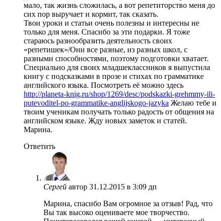
мало, так жизнь сложилась, а вот репетиторство меня до
сих пор выручает и кормит, так сказать.
Твои уроки и статьи очень полезны и интересны не
только для меня. Спасибо за эти подарки. Я тоже
стараюсь разнообразить деятельность своих
«репетишек»/Они все разные, из разных школ, с
разными способностями, поэтому подготовки хватает.
Специально для своих младшеклассников я выпустила
книгу с подсказками в прозе и стихах по грамматике
английского языка. Посмотреть её можно здесь
http://planeta-knig.ru/shop/1269/desc/podskazki-grehmmy-ili-
putevoditel-po-grammatike-anglijskogo-jazyka
Желаю тебе и
твоим ученикам получать только радость от общения на
английском языке. Жду новых заметок и статей.
Марина.
Ответить
Сергей
автор
31.12.2015 в 3:09 дп
Марина, спасибо Вам огромное за отзыв! Рад, что
Вы так высоко оцениваете мое творчество.