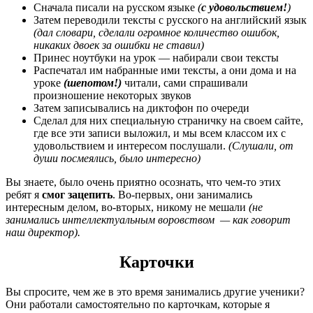
Сначала писали на русском языке
(
с удовольствием!
)
Затем переводили тексты с русского на английский язык
(дал словари, сделали огромное количество ошибок,
никаких двоек за ошибки не ставил)
Принес ноутбуки на урок — набирали свои тексты
Распечатал им набранные ими тексты, а они дома и на
уроке
(шепотом!)
читали, сами спрашивали
произношение некоторых звуков
Затем записывались на диктофон по очереди
Сделал для них специальную страничку на своем сайте,
где все эти записи выложил, и мы всем классом их с
удовольствием и интересом послушали.
(Слушали, от
души посмеялись, было интересно)
Вы знаете, было очень приятно осознать, что чем-то этих
ребят я
смог зацепить
. Во-первых, они занимались
интересным делом, во-вторых, никому не мешали
(не
занимались интеллектуальным воровством — как говорит
наш директор).
Карточки
Вы спросите, чем же в это время занимались другие ученики?
Они работали самостоятельно по карточкам, которые я