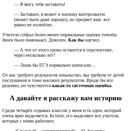
— Я могу тебя заставить!
— Заставьте, я может и напишу контрольную
(может быть даже хорошо), но предмет ваш все
равно не полюблю.
Учитель собрал более-менее нормальные оценки
(чтобы
двоек было поменьше)
. Доволен.
Как бы
научил.
— А что от этого урока останется в перспективе,
через несколько лет?
— Лишь бы ЕГЭ нормально написали…
От нас требуют результатов начальство, мы требуем от детей
послушания и тоже высоких результатов. Вроде бы все
разумно, но чувствуется
какая-то системная ошибка
.
А давайте я расскажу вам историю
Среди четырёх седьмых классов у меня есть один, который
очень ярко выделяется. Кстати, его выделяют все учителя,
которые с ними работают.
«Сложный», «неуправляемый», «О, бандиты