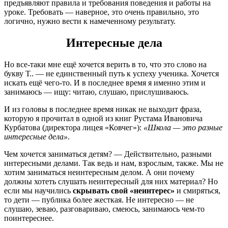
предъявляют правила и требования поведения и работы на
уроке. Требовать — наверное, это очень правильно, это
логично, нужно вести к намеченному результату.
Интересные дела
Но все-таки мне ещё хочется верить в то, что это слово на
букву Т.. — не единственный путь к успеху ученика. Хочется
искать ещё чего-то. И в последнее время я именно этим и
занимаюсь — ищу: читаю, слушаю, прислушиваюсь.
И из головы в последнее время никак не выходит фраза,
которую я прочитал в одной из книг Рустама Ивановича
Курбатова (директора лицея «Ковчег»):
«Школа — это разные
интересные дела»
.
Чем хочется заниматься детям? — Действительно, разными
интересными делами. Так ведь и нам, взрослым, также. Мы не
хотим заниматься неинтересным делом. А они почему
должны хотеть слушать неинтересный для них материал? Но
если мы научились
скрывать свой «неинтерес»
и смиряться,
то дети — публика более жесткая. Не интересно — не
слушаю, зеваю, разговариваю, смеюсь, занимаюсь чем-то
поинтереснее.