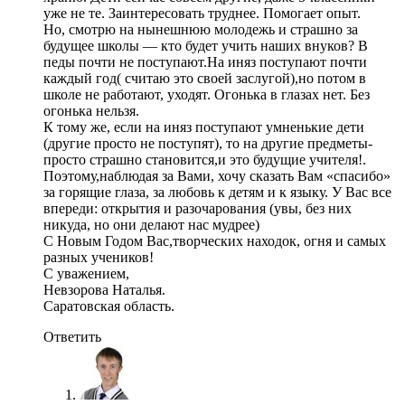
уже не те. Заинтересовать труднее. Помогает опыт.
Но, смотрю на нынешнюю молодежь и страшно за
будущее школы — кто будет учить наших внуков? В
педы почти не поступают.На иняз поступают почти
каждый год( считаю это своей заслугой),но потом в
школе не работают, уходят. Огонька в глазах нет. Без
огонька нельзя.
К тому же, если на иняз поступают умненькие дети
(другие просто не поступят), то на другие предметы-
просто страшно становится,и это будущие учителя!.
Поэтому,наблюдая за Вами, хочу сказать Вам «спасибо»
за горящие глаза, за любовь к детям и к языку. У Вас все
впереди: открытия и разочарования (увы, без них
никуда, но они делают нас мудрее)
С Новым Годом Вас,творческих находок, огня и самых
разных учеников!
С уважением,
Невзорова Наталья.
Саратовская область.
Ответить