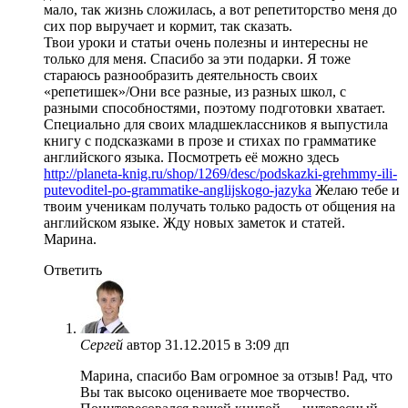
мало, так жизнь сложилась, а вот репетиторство меня до
сих пор выручает и кормит, так сказать.
Твои уроки и статьи очень полезны и интересны не
только для меня. Спасибо за эти подарки. Я тоже
стараюсь разнообразить деятельность своих
«репетишек»/Они все разные, из разных школ, с
разными способностями, поэтому подготовки хватает.
Специально для своих младшеклассников я выпустила
книгу с подсказками в прозе и стихах по грамматике
английского языка. Посмотреть её можно здесь
http://planeta-knig.ru/shop/1269/desc/podskazki-grehmmy-ili-
putevoditel-po-grammatike-anglijskogo-jazyka
Желаю тебе и
твоим ученикам получать только радость от общения на
английском языке. Жду новых заметок и статей.
Марина.
Ответить
Сергей
автор
31.12.2015 в 3:09 дп
Марина, спасибо Вам огромное за отзыв! Рад, что
Вы так высоко оцениваете мое творчество.