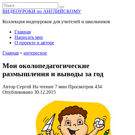
Перейти
Search
к
for:
ВИДЕОУРОКИ по АНГЛИЙСКОМУ
содержанию
Коллекция видеоуроков для учителей и школьников
Главная
Написать мне
О проекте и авторе
Главная
»
интересное
Мои околопедагогические
размышления и выводы за год
Автор
Сергей
На чтение
7 мин
Просмотров
434
Опубликовано
30.12.2015