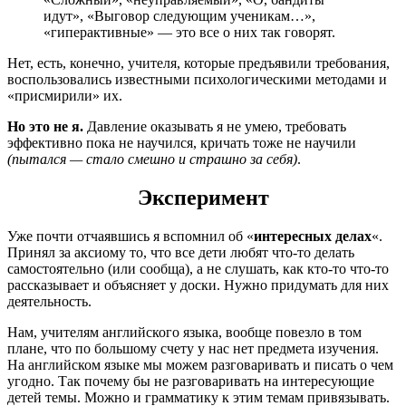
идут», «Выговор следующим ученикам…»,
«гиперактивные» — это все о них так говорят.
Нет, есть, конечно, учителя, которые предъявили требования,
воспользовались известными психологическими методами и
«присмирили» их.
Но это не я.
Давление оказывать я не умею, требовать
эффективно пока не научился, кричать тоже не научили
(пытался — стало смешно и страшно за себя)
.
Эксперимент
Уже почти отчаявшись я вспомнил об «
интересных делах
«.
Принял за аксиому то, что все дети любят что-то делать
самостоятельно (или сообща), а не слушать, как кто-то что-то
рассказывает и объясняет у доски. Нужно придумать для них
деятельность.
Нам, учителям английского языка, вообще повезло в том
плане, что по большому счету у нас нет предмета изучения.
На английском языке мы можем разговаривать и писать о чем
угодно. Так почему бы не разговаривать на интересующие
детей темы. Можно и грамматику к этим темам привязывать.