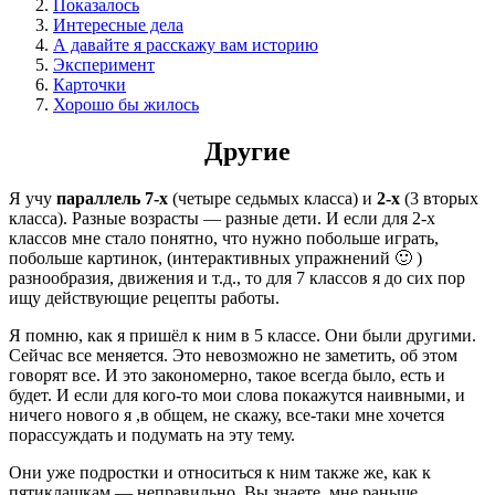
Показалось
Интересные дела
А давайте я расскажу вам историю
Эксперимент
Карточки
Хорошо бы жилось
Другие
Я учу
параллель 7-х
(четыре седьмых класса) и
2-х
(3 вторых
класса). Разные возрасты — разные дети. И если для 2-х
классов мне стало понятно, что нужно побольше играть,
побольше картинок, (интерактивных упражнений 🙂 )
разнообразия, движения и т.д., то для 7 классов я до сих пор
ищу действующие рецепты работы.
Я помню, как я пришёл к ним в 5 классе. Они были другими.
Сейчас все меняется. Это невозможно не заметить, об этом
говорят все. И это закономерно, такое всегда было, есть и
будет. И если для кого-то мои слова покажутся наивными, и
ничего нового я ,в общем, не скажу, все-таки мне хочется
порассуждать и подумать на эту тему.
Они уже подростки и относиться к ним также же, как к
пятиклашкам — неправильно. Вы знаете, мне раньше