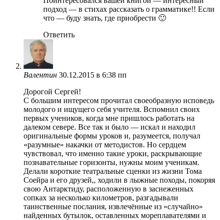
Поинтересовался вашей книгой — интересный
подход — в стихах рассказать о грамматике!! Если
что — буду знать, где приобрести 🙂
Ответить
Валентин
30.12.2015 в 6:38 пп
Дорогой Сергей!
С большим интересом прочитал своеобразную исповедь
молодого и ищущего себя учителя. Вспомнил своих
первых учеников, когда мне пришлось работать на
далеком севере. Все так и было — искал и находил
оригинальные формы уроков и, разумеется, получал
«разумные» накачки от методистов. Но сердцем
чувствовал, что именно такие уроки, раскрывающие
познавательные горизонты, нужны моим ученикам.
Делали короткие театральные сценки из жизни Тома
Соейра и его друзей,, ходили в лыжные походы, покоряя
свою Антарктиду, расположенную в заснеженных
сопках за несколько километров, разгадывали
таинственные послания, извлечённые из «случайно»
найденных бутылок, оставленных мореплавателями и