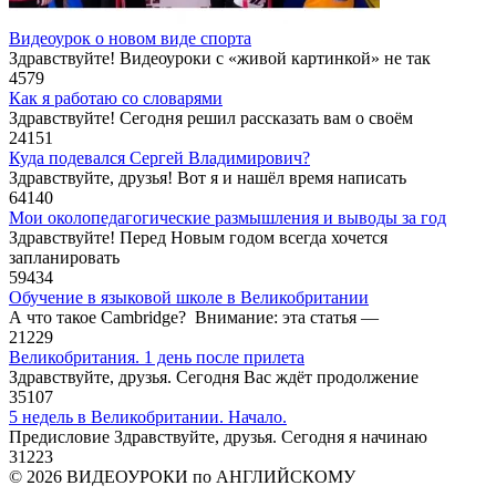
Видеоурок о новом виде спорта
Здравствуйте! Видеоуроки с «живой картинкой» не так
4
579
Как я работаю со словарями
Здравствуйте! Сегодня решил рассказать вам о своём
24
151
Куда подевался Сергей Владимирович?
Здравствуйте, друзья! Вот я и нашёл время написать
64
140
Мои околопедагогические размышления и выводы за год
Здравствуйте! Перед Новым годом всегда хочется
запланировать
59
434
Обучение в языковой школе в Великобритании
А что такое Cambridge? Внимание: эта статья —
21
229
Великобритания. 1 день после прилета
Здравствуйте, друзья. Сегодня Вас ждёт продолжение
35
107
5 недель в Великобритании. Начало.
Предисловие Здравствуйте, друзья. Сегодня я начинаю
31
223
© 2026 ВИДЕОУРОКИ по АНГЛИЙСКОМУ