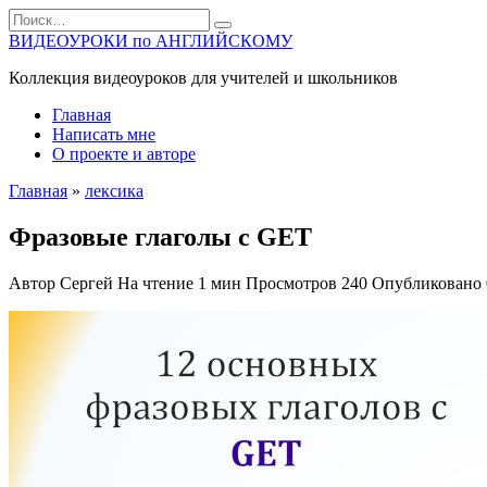
Перейти
Search
к
for:
ВИДЕОУРОКИ по АНГЛИЙСКОМУ
содержанию
Коллекция видеоуроков для учителей и школьников
Главная
Написать мне
О проекте и авторе
Главная
»
лексика
Фразовые глаголы с GET
Автор
Сергей
На чтение
1 мин
Просмотров
240
Опубликовано