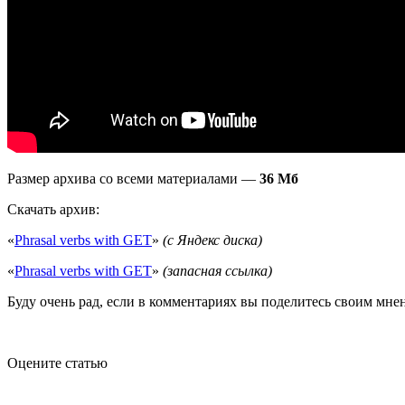
Размер архива со всеми материалами —
36 Мб
Скачать архив:
«
Phrasal verbs with GET
»
(с Яндекс диска)
«
Phrasal verbs with GET
»
(запасная ссылка)
Буду очень рад, если в комментариях вы поделитесь своим мне
Оцените статью