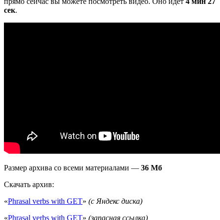
прямо сейчас вы можете посмотреть видео. Оно идёт
4 мин 27
сек
.
Размер архива со всеми материалами —
36 Мб
Скачать архив:
«
Phrasal verbs with GET
»
(с Яндекс диска)
«
Phrasal verbs with GET
»
(запасная ссылка)