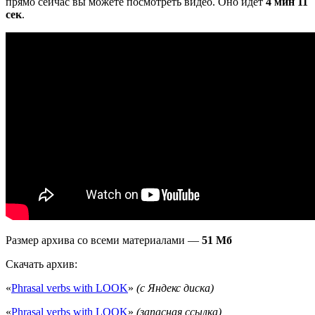
прямо сейчас вы можете посмотреть видео. Оно идёт
4 мин 11
сек
.
Размер архива со всеми материалами —
51 Мб
Скачать архив:
«
Phrasal verbs with LOOK
»
(с Яндекс диска)
«
Phrasal verbs with LOOK
»
(запасная ссылка)