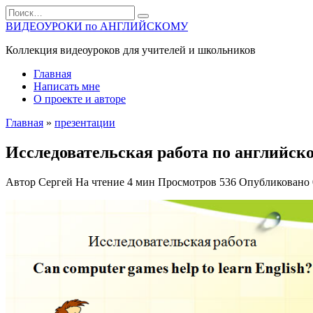
Перейти
Search
к
for:
ВИДЕОУРОКИ по АНГЛИЙСКОМУ
содержанию
Коллекция видеоуроков для учителей и школьников
Главная
Написать мне
О проекте и авторе
Главная
»
презентации
Исследовательская работа по английск
Автор
Сергей
На чтение
4 мин
Просмотров
536
Опубликовано