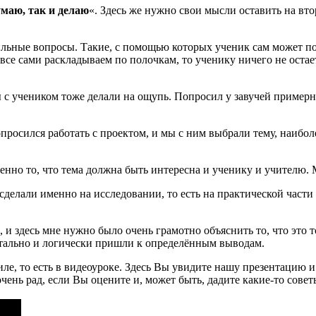
умаю, так и делаю
«. Здесь же нужно свои мысли оставить на вто
льные вопросы. Такие, с помощью которых ученик сам может пост
се сами раскладываем по полочкам, то ученику ничего не остает
мы с учеником тоже делали на ощупь. Попросил у завучей приме
просился работать с проектом, и мы с ним выбрали тему, наиб
нно то, что тема должна быть интересна и ученику и учителю. 
делали именно на исследовании, то есть на практической части
, и здесь мне нужно было очень грамотно объяснить то, что это 
нтально и логически пришли к определённым выводам.
иле, то есть в видеоуроке. Здесь Вы увидите нашу презентацию и
очень рад, если Вы оцените и, может быть, дадите какие-то совет