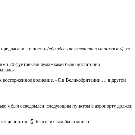
 предлагали: то поесть
(еда здесь не включена в стоимость)
, то
енькими 20 фунтовыми бумажками было достаточно
зывался.
ак восторженное волнение.
«Я в Великобритании … в другой
лько я был осведомлён, следующим пунктом в аэропорту должен
 я испортил. 🙂 Благо, их там было много.