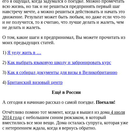
его я ощущал, когда задумался о поездке. Можно промечтать
всю жизнь, но так и не решиться предпринять первый шаг
навстречу мечте, а можно решиться действовать и начать это
движение. Результат может быть любым, но даже если что-то
и не получится, то я считаю, что лучше делать и жалеть, чем
не делать и жалеть.
О том, какие шаги я предпринимал, Вы можете прочитать из
моих предыдущих статей.
1)
Я уеду жить в …
2)
Как выбрать языковую школу и забронировать курс
3)
Как я собирал документы для визы в Великобританию
4)
Британский визовый центр
Ещё в России
А сегодня я начинаю рассказ о самой поездке.
Поехали!
Отчётливо помню тот момент, когда я вышел из дома
4 июля
2014 года
с небольшим синим рюкзаком, в который
вместились все мои вещи. Дома осталась супруга, которая уже
с нетерпением ждала, когда я вернусь обратно.