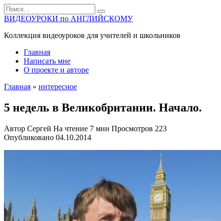
Перейти
Search
к
for:
ВИДЕОУРОКИ по АНГЛИЙСКОМУ
содержанию
Коллекция видеоуроков для учителей и школьников
Главная
Написать мне
О проекте и авторе
Главная
»
интересное
5 недель в Великобритании. Начало.
Автор
Сергей
На чтение
7 мин
Просмотров
223
Опубликовано
04.10.2014