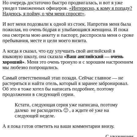
Но очередь достаточно быстро продвигалась, и вот я уже
увидел таможенных офицеров.
«Интересно, к кому я попаду?
Надеюсь, я пойму, о чём меня спросят»
.
И вот меня подозвали к одной из стоек. Напротив меня была
пожилая, но очень бодрая и улыбающаяся женщина. И пока
она смотрела мою анкету и паспорт, расспросила меня о сроке
пребывания, месте и цели моего визита.
А когда я сказал, что еду улучшать свой английский в
языковую школу, она сказала
«Ваш английский — очень
хороший»
. Меня это очень тронуло и с хорошим настроением
мы любезно попрощались.
Самый ответственный этап позади. Сейчас главное — не
растеряться и найти отель, который я заранее забронировал.
Об это я тоже хотел бы написать подробнее, поэтому
продолжении в следующей серии.
Кстати, следующая серия уже написана, поэтому
далеко не расходитесь 🙂 , а ждите её уже на
следующей неделе.
А я пока готов ответить на ваши комментарии внизу.
С уважением,