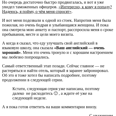
Но очередь достаточно быстро продвигалась, и вот я уже
увидел таможенных офицеров.
«Интересно, к кому я попаду?
Надеюсь, я пойму, о чём меня спросят»
.
И вот меня подозвали к одной из стоек. Напротив меня была
пожилая, но очень бодрая и улыбающаяся женщина. И пока
она смотрела мою анкету и паспорт, расспросила меня о сроке
пребывания, месте и цели моего визита.
А когда я сказал, что еду улучшать свой английский в
языковую школу, она сказала
«Ваш английский — очень
хороший»
. Меня это очень тронуло и с хорошим настроением
мы любезно попрощались.
Самый ответственный этап позади. Сейчас главное — не
растеряться и найти отель, который я заранее забронировал.
Об это я тоже хотел бы написать подробнее, поэтому
продолжении в следующей серии.
Кстати, следующая серия уже написана, поэтому
далеко не расходитесь 🙂 , а ждите её уже на
следующей неделе.
А я пока готов ответить на ваши комментарии внизу.
С уважением,