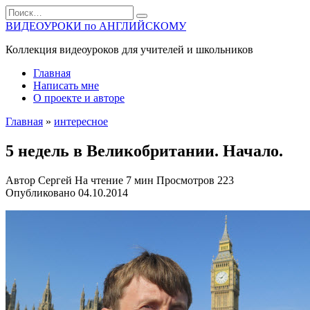
Перейти
Search
к
for:
ВИДЕОУРОКИ по АНГЛИЙСКОМУ
содержанию
Коллекция видеоуроков для учителей и школьников
Главная
Написать мне
О проекте и авторе
Главная
»
интересное
5 недель в Великобритании. Начало.
Автор
Сергей
На чтение
7 мин
Просмотров
223
Опубликовано
04.10.2014