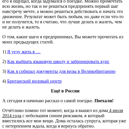
его я ощущал, когда задумался о поездке. Можно промечтать
всю жизнь, но так и не решиться предпринять первый шаг
навстречу мечте, а можно решиться действовать и начать это
движение. Результат может быть любым, но даже если что-то
и не получится, то я считаю, что лучше делать и жалеть, чем
не делать и жалеть.
О том, какие шаги я предпринимал, Вы можете прочитать из
моих предыдущих статей.
1)
Я уеду жить в …
2)
Как выбрать языковую школу и забронировать курс
3)
Как я собирал документы для визы в Великобританию
4)
Британский визовый центр
Ещё в России
А сегодня я начинаю рассказ о самой поездке.
Поехали!
Отчётливо помню тот момент, когда я вышел из дома
4 июля
2014 года
с небольшим синим рюкзаком, в который
вместились все мои вещи. Дома осталась супруга, которая уже
с нетерпением ждала, когда я вернусь обратно.