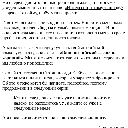
Но очередь достаточно быстро продвигалась, и вот я уже
увидел таможенных офицеров.
«Интересно, к кому я попаду?
Надеюсь, я пойму, о чём меня спросят»
.
И вот меня подозвали к одной из стоек. Напротив меня была
пожилая, но очень бодрая и улыбающаяся женщина. И пока
она смотрела мою анкету и паспорт, расспросила меня о сроке
пребывания, месте и цели моего визита.
А когда я сказал, что еду улучшать свой английский в
языковую школу, она сказала
«Ваш английский — очень
хороший»
. Меня это очень тронуло и с хорошим настроением
мы любезно попрощались.
Самый ответственный этап позади. Сейчас главное — не
растеряться и найти отель, который я заранее забронировал.
Об это я тоже хотел бы написать подробнее, поэтому
продолжении в следующей серии.
Кстати, следующая серия уже написана, поэтому
далеко не расходитесь 🙂 , а ждите её уже на
следующей неделе.
А я пока готов ответить на ваши комментарии внизу.
С уважением,