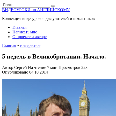
Перейти
Search
к
for:
ВИДЕОУРОКИ по АНГЛИЙСКОМУ
содержанию
Коллекция видеоуроков для учителей и школьников
Главная
Написать мне
О проекте и авторе
Главная
»
интересное
5 недель в Великобритании. Начало.
Автор
Сергей
На чтение
7 мин
Просмотров
223
Опубликовано
04.10.2014