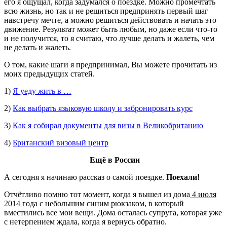
его я ощущал, когда задумался о поездке. Можно промечтать
всю жизнь, но так и не решиться предпринять первый шаг
навстречу мечте, а можно решиться действовать и начать это
движение. Результат может быть любым, но даже если что-то
и не получится, то я считаю, что лучше делать и жалеть, чем
не делать и жалеть.
О том, какие шаги я предпринимал, Вы можете прочитать из
моих предыдущих статей.
1)
Я уеду жить в …
2)
Как выбрать языковую школу и забронировать курс
3)
Как я собирал документы для визы в Великобританию
4)
Британский визовый центр
Ещё в России
А сегодня я начинаю рассказ о самой поездке.
Поехали!
Отчётливо помню тот момент, когда я вышел из дома
4 июля
2014 года
с небольшим синим рюкзаком, в который
вместились все мои вещи. Дома осталась супруга, которая уже
с нетерпением ждала, когда я вернусь обратно.