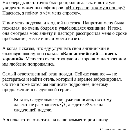
Но очередь достаточно быстро продвигалась, и вот я уже
увидел таможенных офицеров.
«Интересно, к кому я попаду?
Надеюсь, я пойму, о чём меня спросят»
.
И вот меня подозвали к одной из стоек. Напротив меня была
пожилая, но очень бодрая и улыбающаяся женщина. И пока
она смотрела мою анкету и паспорт, расспросила меня о сроке
пребывания, месте и цели моего визита.
А когда я сказал, что еду улучшать свой английский в
языковую школу, она сказала
«Ваш английский — очень
хороший»
. Меня это очень тронуло и с хорошим настроением
мы любезно попрощались.
Самый ответственный этап позади. Сейчас главное — не
растеряться и найти отель, который я заранее забронировал.
Об это я тоже хотел бы написать подробнее, поэтому
продолжении в следующей серии.
Кстати, следующая серия уже написана, поэтому
далеко не расходитесь 🙂 , а ждите её уже на
следующей неделе.
А я пока готов ответить на ваши комментарии внизу.
С уважением,