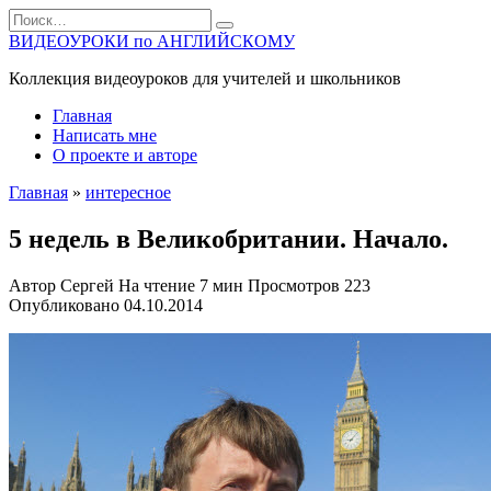
Перейти
Search
к
for:
ВИДЕОУРОКИ по АНГЛИЙСКОМУ
содержанию
Коллекция видеоуроков для учителей и школьников
Главная
Написать мне
О проекте и авторе
Главная
»
интересное
5 недель в Великобритании. Начало.
Автор
Сергей
На чтение
7 мин
Просмотров
223
Опубликовано
04.10.2014