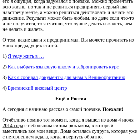
его я ощущал, когда задумался о поездке. Можно промечтать
всю жизнь, но так и не решиться предпринять первый шаг
навстречу мечте, а можно решиться действовать и начать это
движение. Результат может быть любым, но даже если что-то
и не получится, то я считаю, что лучше делать и жалеть, чем
не делать и жалеть.
О том, какие шаги я предпринимал, Вы можете прочитать из
моих предыдущих статей.
1)
Я уеду жить в …
2)
Как выбрать языковую школу и забронировать курс
3)
Как я собирал документы для визы в Великобританию
4)
Британский визовый центр
Ещё в России
А сегодня я начинаю рассказ о самой поездке.
Поехали!
Отчётливо помню тот момент, когда я вышел из дома
4 июля
2014 года
с небольшим синим рюкзаком, в который
вместились все мои вещи. Дома осталась супруга, которая уже
с нетерпением ждала, когда я вернусь обратно.