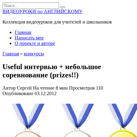
Перейти
Search
к
for:
ВИДЕОУРОКИ по АНГЛИЙСКОМУ
содержанию
Коллекция видеоуроков для учителей и школьников
Главная
Написать мне
О проекте и авторе
Главная
»
конкурсы
Useful интервью + небольшое
соревнование (prizes!!)
Автор
Сергей
На чтение
8 мин
Просмотров
110
Опубликовано
03.12.2012