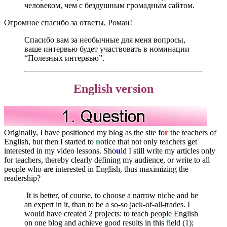
человеком, чем с бездушным громадным сайтом.
Огромное спасибо за ответы, Роман!
Спасибо вам за необычные для меня вопросы,
ваше интервью будет участвовать в номинации
“Полезных интервью”.
English version
Originally, I have positioned my blog as the site fo
r
the teachers of
English, but then I started to
n
otice that not only teachers get
interested in my video lessons. Sho
u
ld I still write my articles only
for teachers, thereby clearly defining my audience, or write to all
people who are interested in English, thus maximizing the
readership?
It is better, of course, to choose a narrow niche and be
an expert in it, than to be a so-so jack-of-all-trades. I
would have created 2 projects: to teach people English
on one blog and achieve good results in this
f
ield (1);