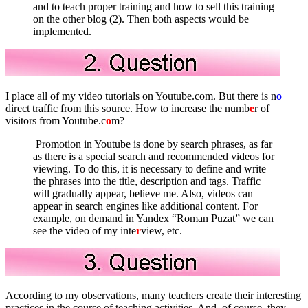
and to teach proper training and how to sell this training
on the other blog (2). Then both aspects would be
implemented.
I place all of my video tutorials on Youtube.com. But there is n
o
direct traffic from this source. How to increase the numb
e
r of
visitors from Youtube.c
o
m?
Promotion in Youtube is done by search phrases, as far
as there is a special search and recommended videos for
viewing. To do this, it is necessary to define and write
the phrases into the title, description and tags. Traffic
will gradually appear, believe me. Also, videos can
appear in search engines like additional content. For
example, on demand in Yandex “Roman Puzat” we can
see the video of my inte
r
view, etc.
According to my observations, many teachers create their interesting
practices in the course of teaching activities. And, of course, they