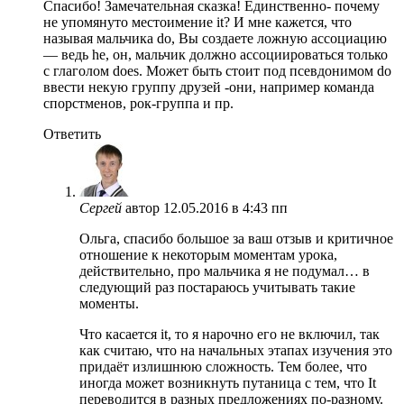
Спасибо! Замечательная сказка! Единственно- почему
не упомянуто местоимение it? И мне кажется, что
называя мальчика do, Вы создаете ложную ассоциацию
— ведь he, он, мальчик должно ассоциироваться только
с глаголом does. Может быть стоит под псевдонимом do
ввести некую группу друзей -они, например команда
спорстменов, рок-группа и пр.
Ответить
Сергей
автор
12.05.2016 в 4:43 пп
Ольга, спасибо большое за ваш отзыв и критичное
отношение к некоторым моментам урока,
действительно, про мальчика я не подумал… в
следующий раз постараюсь учитывать такие
моменты.
Что касается it, то я нарочно его не включил, так
как считаю, что на начальных этапах изучения это
придаёт излишнюю сложность. Тем более, что
иногда может возникнуть путаница с тем, что It
переводится в разных предложениях по-разному.