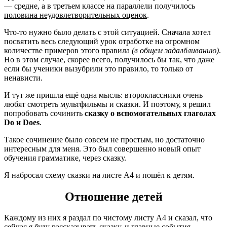
— средне, а в третьем классе на параллели получилось
половина неудовлетворительных оценок
.
Что-то нужно было делать с этой ситуацией. Сначала хотел
посвятить весь следующий урок отработке на огромном
количестве примеров этого правила
(в общем задалбливанию)
.
Но в этом случае, скорее всего, получилось бы так, что даже
если бы ученики вызубрили это правило, то только от
ненависти.
И тут же пришла ещё одна мысль: второклассники очень
любят смотреть мультфильмы и сказки. И поэтому, я решил
попробовать сочинить
сказку о вспомогательных глаголах
Do и Does
.
Такое сочинение было совсем не простым, но достаточно
интересным для меня. Это был совершенно новый опыт
обучения грамматике, через сказку.
Я набросал схему сказки на листе А4 и пошёл к детям.
Отношение детей
Каждому из них я раздал по чистому листу А4 и сказал, что
сейчас я буду рассказывать сказку, и главные события