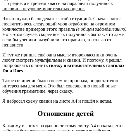
— средне, а в третьем классе на параллели получилось
половина неудовлетворительных оценок
.
Что-то нужно было делать с этой ситуацией. Сначала хотел
посвятить весь следующий урок отработке на огромном
количестве примеров этого правила
(в общем задалбливанию)
.
Но в этом случае, скорее всего, получилось бы так, что даже
если бы ученики вызубрили это правило, то только от
ненависти.
И тут же пришла ещё одна мысль: второклассники очень
любят смотреть мультфильмы и сказки. И поэтому, я решил
попробовать сочинить
сказку о вспомогательных глаголах
Do и Does
.
Такое сочинение было совсем не простым, но достаточно
интересным для меня. Это был совершенно новый опыт
обучения грамматике, через сказку.
Я набросал схему сказки на листе А4 и пошёл к детям.
Отношение детей
Каждому из них я раздал по чистому листу А4 и сказал, что
сейчас я буду рассказывать сказку, и главные события