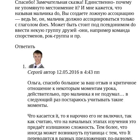
Спасибо! Замечательная сказка! Единственно- почему
не упомянуто местоимение it? И мне кажется, что
называя мальчика do, Вы создаете ложную ассоциацию
— ведь he, он, мальчик должно ассоциироваться только
с глаголом does. Может быть стоит под псевдонимом do
ввести некую группу друзей -они, например команда
спорстменов, рок-группа и пр.
Ответить
Сергей
автор
12.05.2016 в 4:43 пп
Ольга, спасибо большое за ваш отзыв и критичное
отношение к некоторым моментам урока,
действительно, про мальчика я не подумал… в
следующий раз постараюсь учитывать такие
моменты.
Что касается it, то я нарочно его не включил, так
как считаю, что на начальных этапах изучения это
придаёт излишнюю сложность. Тем более, что
иногда может возникнуть путаница с тем, что It
переводится в разных предложениях по-разному.