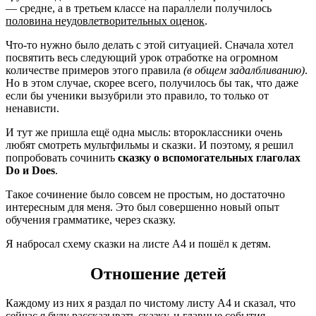
— средне, а в третьем классе на параллели получилось
половина неудовлетворительных оценок
.
Что-то нужно было делать с этой ситуацией. Сначала хотел
посвятить весь следующий урок отработке на огромном
количестве примеров этого правила
(в общем задалбливанию)
.
Но в этом случае, скорее всего, получилось бы так, что даже
если бы ученики вызубрили это правило, то только от
ненависти.
И тут же пришла ещё одна мысль: второклассники очень
любят смотреть мультфильмы и сказки. И поэтому, я решил
попробовать сочинить
сказку о вспомогательных глаголах
Do и Does
.
Такое сочинение было совсем не простым, но достаточно
интересным для меня. Это был совершенно новый опыт
обучения грамматике, через сказку.
Я набросал схему сказки на листе А4 и пошёл к детям.
Отношение детей
Каждому из них я раздал по чистому листу А4 и сказал, что
сейчас я буду рассказывать сказку, и главные события