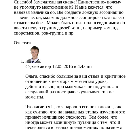
Спасибо! Замечательная сказка! Единственно- почему
не упомянуто местоимение it? И мне кажется, что
называя мальчика do, Вы создаете ложную ассоциацию
— ведь he, он, мальчик должно ассоциироваться только
с глаголом does. Может быть стоит под псевдонимом do
ввести некую группу друзей -они, например команда
спорстменов, рок-группа и пр.
Ответить
Сергей
автор
12.05.2016 в 4:43 пп
Ольга, спасибо большое за ваш отзыв и критичное
отношение к некоторым моментам урока,
действительно, про мальчика я не подумал… в
следующий раз постараюсь учитывать такие
моменты.
Что касается it, то я нарочно его не включил, так
как считаю, что на начальных этапах изучения это
придаёт излишнюю сложность. Тем более, что
иногда может возникнуть путаница с тем, что It
переводится в разных предложениях по-разному.