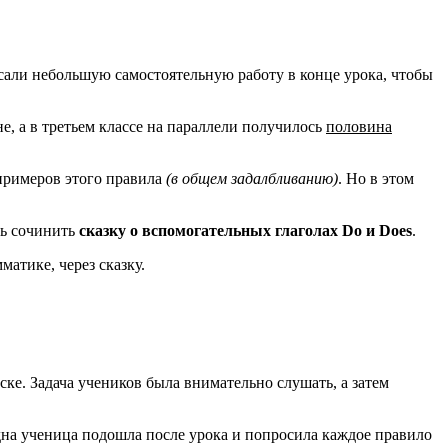
сали небольшую самостоятельную работу в конце урока, чтобы
е, а в третьем классе на параллели получилось
половина
 примеров этого правила
(в общем задалбливанию)
. Но в этом
ть сочинить
сказку о вспомогательных глаголах Do и Does
.
атике, через сказку.
оске. Задача учеников была внимательно слушать, а затем
Одна ученица подошла после урока и попросила каждое правило