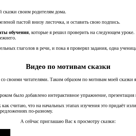
й сказки своим родителям дома.
еленой пастой внизу листочка, и оставить свою подпись.
аты обучения
, которые я решил проверить на следующем уроке. 
режнего.
ельных глаголов в речи, и пока я проверял задания, одна учени
Видео по мотивам сказки
й со своими читателями. Таким образом по мотивам моей сказки я
оком было добавлено интерактивное упражнение, презентация и с
ак как считаю, что на начальных этапах изучения это придаёт из
редложениях по-разному.
А сейчас приглашаю Вас к просмотру сказки: