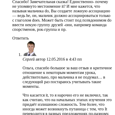
Спасибо! Замечательная сказка! Единственно- почему
не упомянуто местоимение it? И мне кажется, что
называя мальчика do, Вы создаете ложную ассоциацию
— ведь he, он, мальчик должно ассоциироваться только
с глаголом does. Может быть стоит под псевдонимом do
ввести некую группу друзей -они, например команда
спорстменов, рок-группа и пр.
Ответить
Сергей
автор
12.05.2016 в 4:43 пп
Ольга, спасибо большое за ваш отзыв и критичное
отношение к некоторым моментам урока,
действительно, про мальчика я не подумал… в
следующий раз постараюсь учитывать такие
моменты.
Что касается it, то я нарочно его не включил, так
как считаю, что на начальных этапах изучения это
придаёт излишнюю сложность. Тем более, что
иногда может возникнуть путаница с тем, что It
переводится в разных предложениях по-разному.