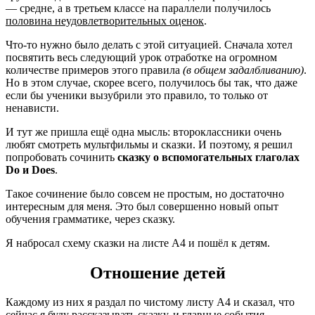
— средне, а в третьем классе на параллели получилось
половина неудовлетворительных оценок
.
Что-то нужно было делать с этой ситуацией. Сначала хотел
посвятить весь следующий урок отработке на огромном
количестве примеров этого правила
(в общем задалбливанию)
.
Но в этом случае, скорее всего, получилось бы так, что даже
если бы ученики вызубрили это правило, то только от
ненависти.
И тут же пришла ещё одна мысль: второклассники очень
любят смотреть мультфильмы и сказки. И поэтому, я решил
попробовать сочинить
сказку о вспомогательных глаголах
Do и Does
.
Такое сочинение было совсем не простым, но достаточно
интересным для меня. Это был совершенно новый опыт
обучения грамматике, через сказку.
Я набросал схему сказки на листе А4 и пошёл к детям.
Отношение детей
Каждому из них я раздал по чистому листу А4 и сказал, что
сейчас я буду рассказывать сказку, и главные события