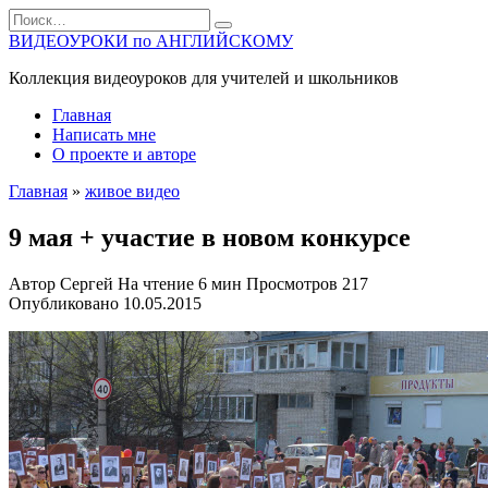
Перейти
Search
к
for:
ВИДЕОУРОКИ по АНГЛИЙСКОМУ
содержанию
Коллекция видеоуроков для учителей и школьников
Главная
Написать мне
О проекте и авторе
Главная
»
живое видео
9 мая + участие в новом конкурсе
Автор
Сергей
На чтение
6 мин
Просмотров
217
Опубликовано
10.05.2015