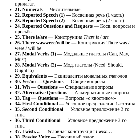
прилагат.
21. Numerals
— Числительные
22. Reported Speech (1)
— Косвенная речь (1 часть)
23. Reported Speech (2)
— Косвенная речь (2 часть)
24. Reported Questions and Requests
— Косв. вопросы и
просьбы
25. There is/are
— Конструкция
There is / are
26. There was/were/will be
— Конструкция There was /
were / will be
27. Modal Verbs (1)
— Модальные глаголы (Can, May,
Must)
28. Modal Verbs (2)
— Мод. глаголы (Need, Should,
Ought to)
29. Equivalents
— Эквиваленты модальных глаголов
30. Yes/no — Questions
— Общие вопросы
31. Wh — Questions
— Специальные вопросы
32. Alternative Questions
— Альтернативные вопросы
33. Tag — Questions
— Вопросы «с хвостиком»
34. First Conditional
— Условное предложение 1-го типа
35. Second Conditional
— Условное предложение 2-го
типа
36. Third Conditional
— Условное предложение 3-го
типа
37. I wish…
— Условная конструкция
I wish…
38. Passive Voice
— Пассивный залог