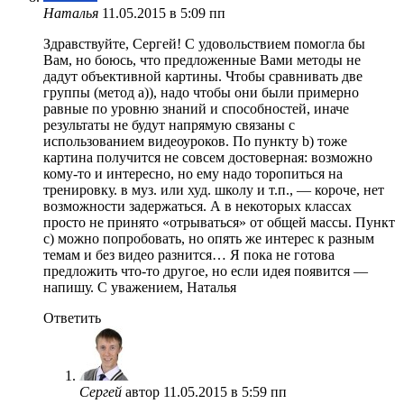
Наталья
11.05.2015 в 5:09 пп
Здравствуйте, Сергей! С удовольствием помогла бы
Вам, но боюсь, что предложенные Вами методы не
дадут объективной картины. Чтобы сравнивать две
группы (метод а)), надо чтобы они были примерно
равные по уровню знаний и способностей, иначе
результаты не будут напрямую связаны с
использованием видеоуроков. По пункту b) тоже
картина получится не совсем достоверная: возможно
кому-то и интересно, но ему надо торопиться на
тренировку. в муз. или худ. школу и т.п., — короче, нет
возможности задержаться. А в некоторых классах
просто не принято «отрываться» от общей массы. Пункт
с) можно попробовать, но опять же интерес к разным
темам и без видео разнится… Я пока не готова
предложить что-то другое, но если идея появится —
напишу. С уважением, Наталья
Ответить
Сергей
автор
11.05.2015 в 5:59 пп