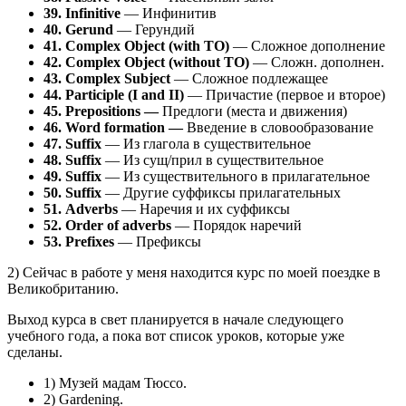
39. Infinitive
— Инфинитив
40. Gerund
— Герундий
41. Complex Object (with TO)
— Сложное дополнение
42.
Complex Object (without TO)
— Сложн. дополнен.
43.
Complex Subject
— Сложное подлежащее
44.
Participle (I and II)
— Причастие (первое и второе)
45.
Prepositions
—
Предлоги (места и движения)
46. Word formation —
Введение в словообразование
47. Suffix
— Из глагола в существительное
48. Suffix
— Из сущ/прил в существительное
49.
Suffix
— Из существительного в прилагательное
50.
Suffix
— Другие суффиксы прилагательных
51.
Adverbs
— Наречия и их суффиксы
52. Order of adverbs
— Порядок наречий
53. Prefixes
— Префиксы
2) Сейчас в работе у меня находится курс по моей поездке в
Великобританию.
Выход курса в свет планируется в начале следующего
учебного года, а пока вот список уроков, которые уже
сделаны.
1) Музей мадам Тюссо.
2) Gardening.