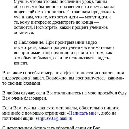
(лучше, чтобы это был последний урок), таким
образом, чтобы звонок прозвенел в то время, когда
видео ещё не закончилось. Со звонком предложить
ученикам, что те, кто хотят идти — могут идти, а
те, кому интересно досмотреть до конца —
остаются. Посмотреть, какой процент учеников
останется.
c)
Наблюдение. При проигрывании видео
посмотреть, какой процент учеников внимательно
воспринимает информацию и сравнить с тем, как
это обычно бывает, если не использовать видео-
конент.
Вот такие способы измерения эффективности использования
видеоуроков я нашёл. Возможно, вы воспользуетесь, какими-
то своими схемами.
В любом случае, если Вы откликнитесь на мою просьбу, я буду
Вам очень благодарен.
Если Вам нужны какие-то материалы, обязательно пишите
мне либо с помощью странички «
Написать мне
«, либо на
почтовый ящик:
sergius931@mail.ru
С нетерпением буду ждать обратной связи от Вас