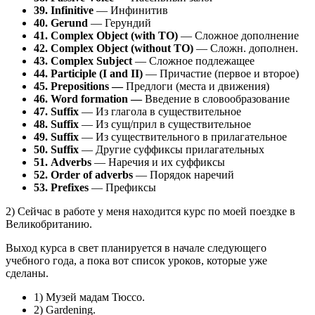
39. Infinitive
— Инфинитив
40. Gerund
— Герундий
41. Complex Object (with TO)
— Сложное дополнение
42.
Complex Object (without TO)
— Сложн. дополнен.
43.
Complex Subject
— Сложное подлежащее
44.
Participle (I and II)
— Причастие (первое и второе)
45.
Prepositions
—
Предлоги (места и движения)
46. Word formation —
Введение в словообразование
47. Suffix
— Из глагола в существительное
48. Suffix
— Из сущ/прил в существительное
49.
Suffix
— Из существительного в прилагательное
50.
Suffix
— Другие суффиксы прилагательных
51.
Adverbs
— Наречия и их суффиксы
52. Order of adverbs
— Порядок наречий
53. Prefixes
— Префиксы
2) Сейчас в работе у меня находится курс по моей поездке в
Великобританию.
Выход курса в свет планируется в начале следующего
учебного года, а пока вот список уроков, которые уже
сделаны.
1) Музей мадам Тюссо.
2) Gardening.