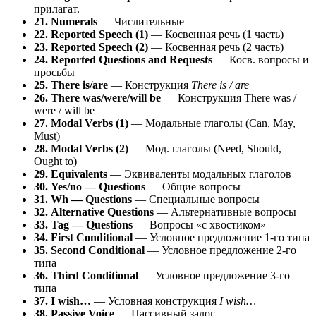
прилагат.
21. Numerals
— Числительные
22. Reported Speech (1)
— Косвенная речь (1 часть)
23. Reported Speech (2)
— Косвенная речь (2 часть)
24. Reported Questions and Requests
— Косв. вопросы и
просьбы
25. There is/are
— Конструкция
There is / are
26. There was/were/will be
— Конструкция There was /
were / will be
27. Modal Verbs (1)
— Модальные глаголы (Can, May,
Must)
28. Modal Verbs (2)
— Мод. глаголы (Need, Should,
Ought to)
29. Equivalents
— Эквиваленты модальных глаголов
30. Yes/no — Questions
— Общие вопросы
31. Wh — Questions
— Специальные вопросы
32. Alternative Questions
— Альтернативные вопросы
33. Tag — Questions
— Вопросы «с хвостиком»
34. First Conditional
— Условное предложение 1-го типа
35. Second Conditional
— Условное предложение 2-го
типа
36. Third Conditional
— Условное предложение 3-го
типа
37. I wish…
— Условная конструкция
I wish…
38. Passive Voice
— Пассивный залог