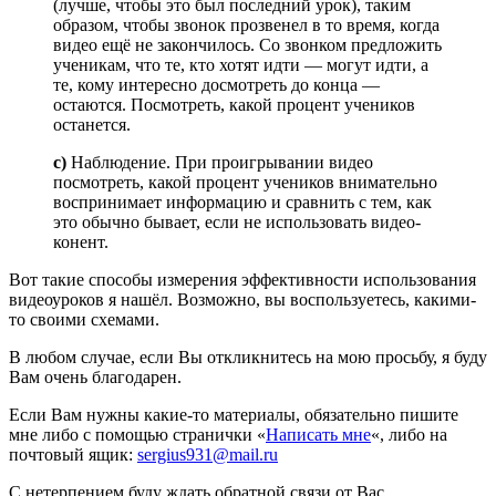
(лучше, чтобы это был последний урок), таким
образом, чтобы звонок прозвенел в то время, когда
видео ещё не закончилось. Со звонком предложить
ученикам, что те, кто хотят идти — могут идти, а
те, кому интересно досмотреть до конца —
остаются. Посмотреть, какой процент учеников
останется.
c)
Наблюдение. При проигрывании видео
посмотреть, какой процент учеников внимательно
воспринимает информацию и сравнить с тем, как
это обычно бывает, если не использовать видео-
конент.
Вот такие способы измерения эффективности использования
видеоуроков я нашёл. Возможно, вы воспользуетесь, какими-
то своими схемами.
В любом случае, если Вы откликнитесь на мою просьбу, я буду
Вам очень благодарен.
Если Вам нужны какие-то материалы, обязательно пишите
мне либо с помощью странички «
Написать мне
«, либо на
почтовый ящик:
sergius931@mail.ru
С нетерпением буду ждать обратной связи от Вас