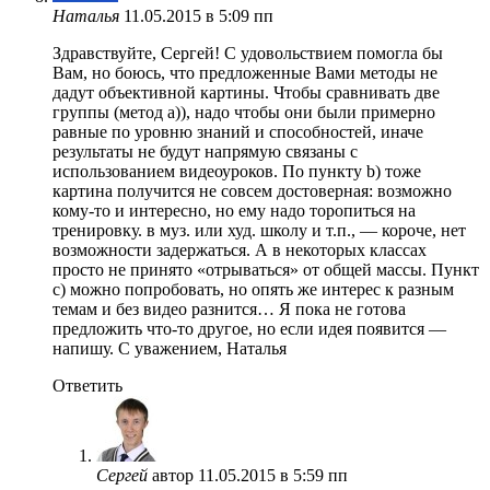
Наталья
11.05.2015 в 5:09 пп
Здравствуйте, Сергей! С удовольствием помогла бы
Вам, но боюсь, что предложенные Вами методы не
дадут объективной картины. Чтобы сравнивать две
группы (метод а)), надо чтобы они были примерно
равные по уровню знаний и способностей, иначе
результаты не будут напрямую связаны с
использованием видеоуроков. По пункту b) тоже
картина получится не совсем достоверная: возможно
кому-то и интересно, но ему надо торопиться на
тренировку. в муз. или худ. школу и т.п., — короче, нет
возможности задержаться. А в некоторых классах
просто не принято «отрываться» от общей массы. Пункт
с) можно попробовать, но опять же интерес к разным
темам и без видео разнится… Я пока не готова
предложить что-то другое, но если идея появится —
напишу. С уважением, Наталья
Ответить
Сергей
автор
11.05.2015 в 5:59 пп