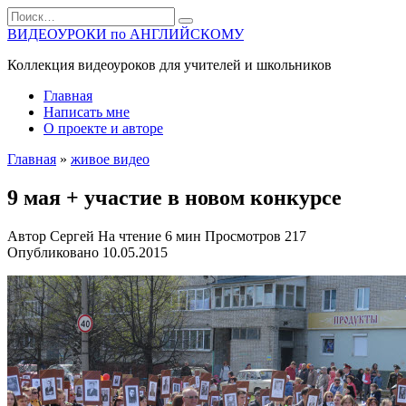
Перейти
Search
к
for:
ВИДЕОУРОКИ по АНГЛИЙСКОМУ
содержанию
Коллекция видеоуроков для учителей и школьников
Главная
Написать мне
О проекте и авторе
Главная
»
живое видео
9 мая + участие в новом конкурсе
Автор
Сергей
На чтение
6 мин
Просмотров
217
Опубликовано
10.05.2015