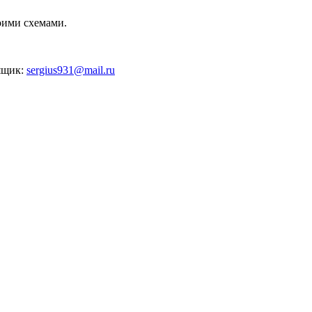
оими схемами.
 ящик:
sergius931@mail.ru