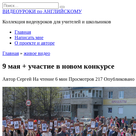
Перейти
Search
к
for:
ВИДЕОУРОКИ по АНГЛИЙСКОМУ
содержанию
Коллекция видеоуроков для учителей и школьников
Главная
Написать мне
О проекте и авторе
Главная
»
живое видео
9 мая + участие в новом конкурсе
Автор
Сергей
На чтение
6 мин
Просмотров
217
Опубликовано