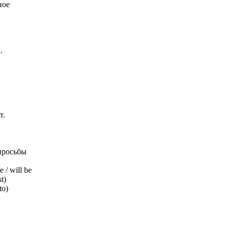
ное
.
т.
просьбы
/ will be
t)
to)