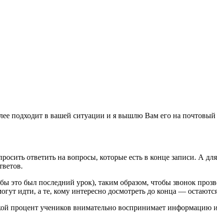
лее подходит в вашей ситуации и я вышлю Вам его на почтовый 
осить ответить на вопросы, которые есть в конце записи. А дл
тветов.
ы это был последний урок), таким образом, чтобы звонок прозве
огут идти, а те, кому интересно досмотреть до конца — остаютс
й процент учеников внимательно воспринимает информацию и ср