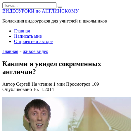
Перейти
Search
к
for:
ВИДЕОУРОКИ по АНГЛИЙСКОМУ
содержанию
Коллекция видеоуроков для учителей и школьников
Главная
Написать мне
О проекте и авторе
Главная
»
живое видео
Какими я увидел современных
англичан?
Автор
Сергей
На чтение
1 мин
Просмотров
109
Опубликовано
16.11.2014