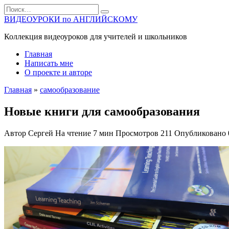
Перейти
Search
к
for:
ВИДЕОУРОКИ по АНГЛИЙСКОМУ
содержанию
Коллекция видеоуроков для учителей и школьников
Главная
Написать мне
О проекте и авторе
Главная
»
самообразование
Новые книги для самообразования
Автор
Сергей
На чтение
7 мин
Просмотров
211
Опубликовано